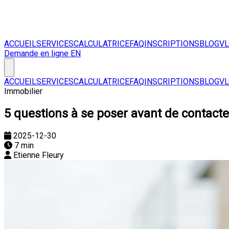
ACCUEIL
SERVICES
CALCULATRICE
FAQ
INSCRIPTIONS
BLOG
V
Demande en ligne
EN
ACCUEIL
SERVICES
CALCULATRICE
FAQ
INSCRIPTIONS
BLOG
V
Immobilier
5 questions à se poser avant de contacte
2025-12-30
7 min
Etienne Fleury