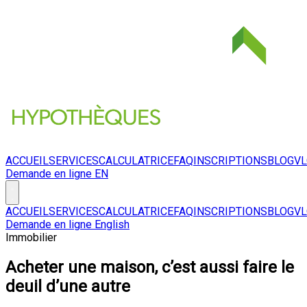
ACCUEIL
SERVICES
CALCULATRICE
FAQ
INSCRIPTIONS
BLOG
V
Demande en ligne
EN
ACCUEIL
SERVICES
CALCULATRICE
FAQ
INSCRIPTIONS
BLOG
V
Demande en ligne
English
Immobilier
Acheter une maison, c’est aussi faire le
deuil d’une autre