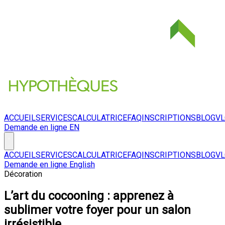
ACCUEIL
SERVICES
CALCULATRICE
FAQ
INSCRIPTIONS
BLOG
V
Demande en ligne
EN
ACCUEIL
SERVICES
CALCULATRICE
FAQ
INSCRIPTIONS
BLOG
V
Demande en ligne
English
Décoration
L’art du cocooning : apprenez à
sublimer votre foyer pour un salon
irrésistible