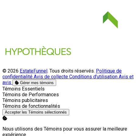
© 2026
EstateFunnel
. Tous droits réservés.
Politique de
confidentialité
Avis de collecte
Conditions d’utilisation
Avis et
avis
Gérer mes témoins
Activer
Témoins Essentiels
Activer
Témoins de Performances
Activer
Témoins publicitaires
Activer
Témoins de fonctionnalités
Accepter les Témoins sélectionnés
Nous utilisons des Témoins pour vous assurer la meilleure
expérience.