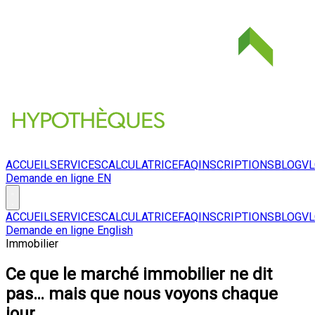
ACCUEIL
SERVICES
CALCULATRICE
FAQ
INSCRIPTIONS
BLOG
V
Demande en ligne
EN
ACCUEIL
SERVICES
CALCULATRICE
FAQ
INSCRIPTIONS
BLOG
V
Demande en ligne
English
Immobilier
Ce que le marché immobilier ne dit
pas… mais que nous voyons chaque
jour