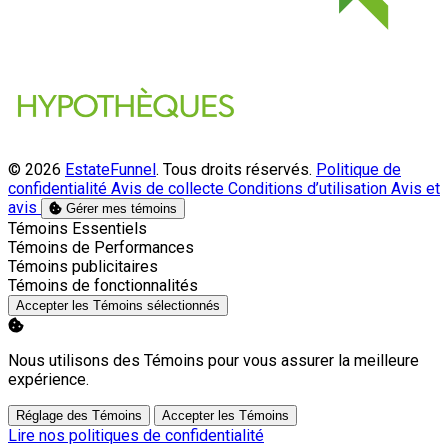
© 2026
EstateFunnel
. Tous droits réservés.
Politique de
confidentialité
Avis de collecte
Conditions d’utilisation
Avis et
avis
Gérer mes témoins
Activer
Témoins Essentiels
Activer
Témoins de Performances
Activer
Témoins publicitaires
Activer
Témoins de fonctionnalités
Accepter les Témoins sélectionnés
Nous utilisons des Témoins pour vous assurer la meilleure
expérience.
Réglage des Témoins
Accepter les Témoins
Lire nos politiques de confidentialité