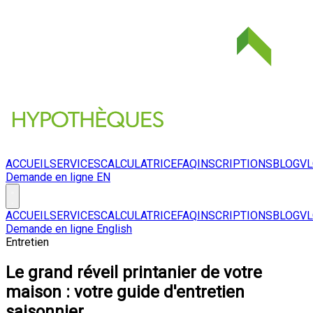
ACCUEIL
SERVICES
CALCULATRICE
FAQ
INSCRIPTIONS
BLOG
V
Demande en ligne
EN
ACCUEIL
SERVICES
CALCULATRICE
FAQ
INSCRIPTIONS
BLOG
V
Demande en ligne
English
Entretien
Le grand réveil printanier de votre
maison : votre guide d'entretien
saisonnier