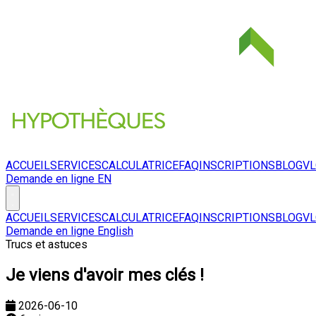
ACCUEIL
SERVICES
CALCULATRICE
FAQ
INSCRIPTIONS
BLOG
V
Demande en ligne
EN
ACCUEIL
SERVICES
CALCULATRICE
FAQ
INSCRIPTIONS
BLOG
V
Demande en ligne
English
Trucs et astuces
Je viens d'avoir mes clés !
2026-06-10