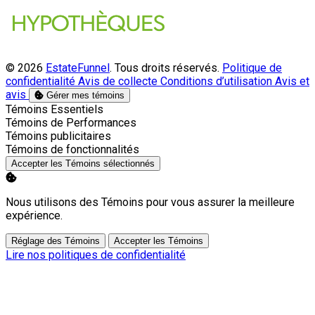
© 2026
EstateFunnel
. Tous droits réservés.
Politique de
confidentialité
Avis de collecte
Conditions d’utilisation
Avis et
avis
Gérer mes témoins
Activer
Témoins Essentiels
Activer
Témoins de Performances
Activer
Témoins publicitaires
Activer
Témoins de fonctionnalités
Accepter les Témoins sélectionnés
Nous utilisons des Témoins pour vous assurer la meilleure
expérience.
Réglage des Témoins
Accepter les Témoins
Lire nos politiques de confidentialité