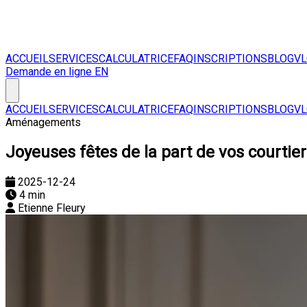
ACCUEIL
SERVICES
CALCULATRICE
FAQ
INSCRIPTIONS
BLOG
V
Demande en ligne
EN
ACCUEIL
SERVICES
CALCULATRICE
FAQ
INSCRIPTIONS
BLOG
V
Aménagements
Joyeuses fêtes de la part de vos courtier
2025-12-24
4 min
Etienne Fleury