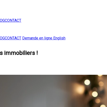
LOG
CONTACT
LOG
CONTACT
Demande en ligne
English
s immobiliers !