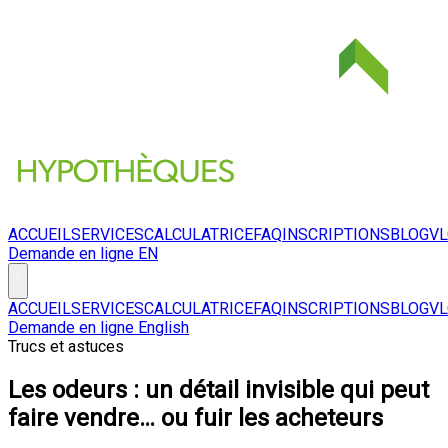
ACCUEIL
SERVICES
CALCULATRICE
FAQ
INSCRIPTIONS
BLOG
V
Demande en ligne
EN
ACCUEIL
SERVICES
CALCULATRICE
FAQ
INSCRIPTIONS
BLOG
V
Demande en ligne
English
Trucs et astuces
Les odeurs : un détail invisible qui peut
faire vendre… ou fuir les acheteurs