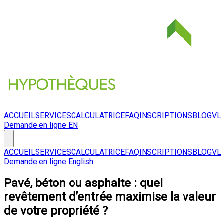
ACCUEIL
SERVICES
CALCULATRICE
FAQ
INSCRIPTIONS
BLOG
V
Demande en ligne
EN
ACCUEIL
SERVICES
CALCULATRICE
FAQ
INSCRIPTIONS
BLOG
V
Demande en ligne
English
Pavé, béton ou asphalte : quel
revêtement d’entrée maximise la valeur
de votre propriété ?