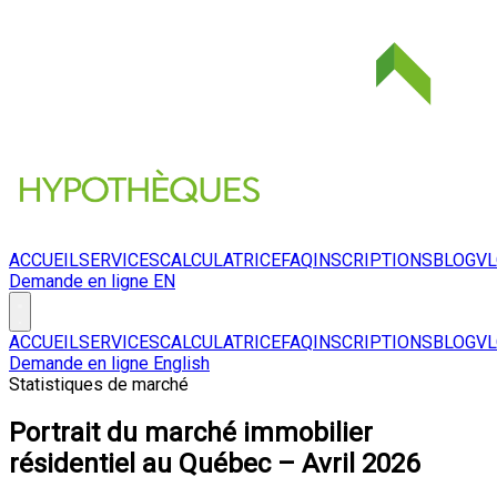
ACCUEIL
SERVICES
CALCULATRICE
FAQ
INSCRIPTIONS
BLOG
V
Demande en ligne
EN
ACCUEIL
SERVICES
CALCULATRICE
FAQ
INSCRIPTIONS
BLOG
V
Demande en ligne
English
Statistiques de marché
Portrait du marché immobilier
résidentiel au Québec – Avril 2026