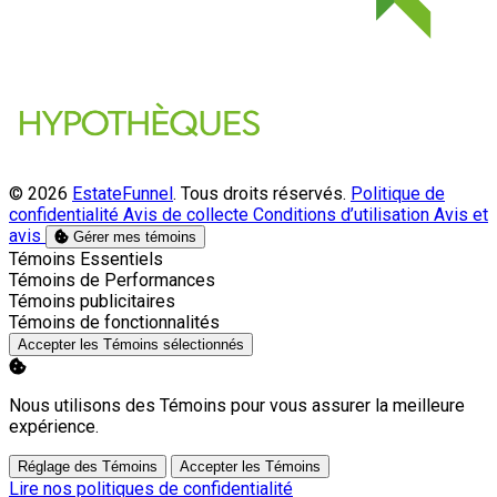
© 2026
EstateFunnel
. Tous droits réservés.
Politique de
confidentialité
Avis de collecte
Conditions d’utilisation
Avis et
avis
Gérer mes témoins
Activer
Témoins Essentiels
Activer
Témoins de Performances
Activer
Témoins publicitaires
Activer
Témoins de fonctionnalités
Accepter les Témoins sélectionnés
Nous utilisons des Témoins pour vous assurer la meilleure
expérience.
Réglage des Témoins
Accepter les Témoins
Lire nos politiques de confidentialité