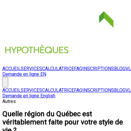
ACCUEIL
SERVICES
CALCULATRICE
FAQ
INSCRIPTIONS
BLOG
V
Demande en ligne
EN
ACCUEIL
SERVICES
CALCULATRICE
FAQ
INSCRIPTIONS
BLOG
V
Demande en ligne
English
Autres
Quelle région du Québec est
véritablement faite pour votre style de
vie ?