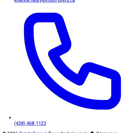
etienne.fleury@multi-prets.ca
(438) 468 1123