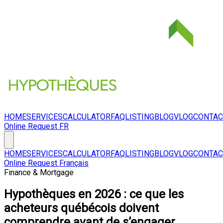
HOME
SERVICES
CALCULATOR
FAQ
LISTING
BLOG
VLOG
CONTAC
Online Request
FR
HOME
SERVICES
CALCULATOR
FAQ
LISTING
BLOG
VLOG
CONTAC
Online Request
Français
Finance & Mortgage
Hypothèques en 2026 : ce que les
acheteurs québécois doivent
comprendre avant de s’engager